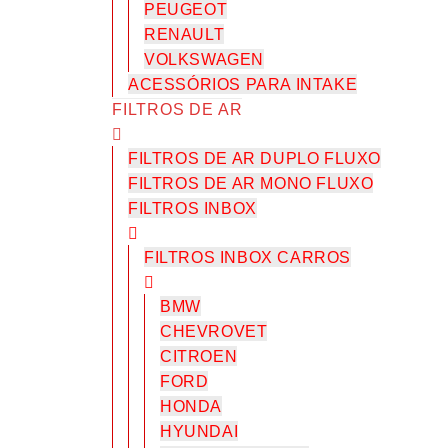
PEUGEOT
RENAULT
VOLKSWAGEN
ACESSÓRIOS PARA INTAKE
FILTROS DE AR
FILTROS DE AR DUPLO FLUXO
FILTROS DE AR MONO FLUXO
FILTROS INBOX
FILTROS INBOX CARROS
BMW
CHEVROVET
CITROEN
FORD
HONDA
HYUNDAI