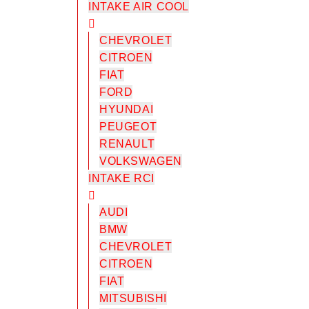
INTAKE AIR COOL
CHEVROLET
CITROEN
FIAT
FORD
HYUNDAI
PEUGEOT
RENAULT
VOLKSWAGEN
INTAKE RCI
AUDI
BMW
CHEVROLET
CITROEN
FIAT
MITSUBISHI