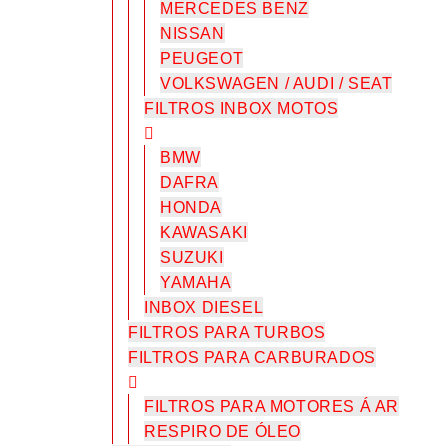
MERCEDES BENZ
NISSAN
PEUGEOT
VOLKSWAGEN / AUDI / SEAT
FILTROS INBOX MOTOS
BMW
DAFRA
HONDA
KAWASAKI
SUZUKI
YAMAHA
INBOX DIESEL
FILTROS PARA TURBOS
FILTROS PARA CARBURADOS
FILTROS PARA MOTORES Á AR
RESPIRO DE ÓLEO