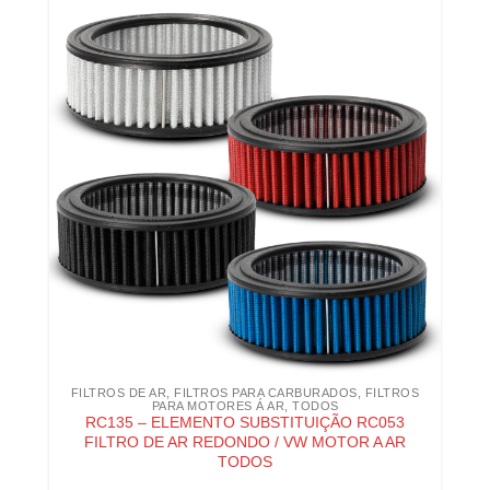
FILTROS DE AR
,
FILTROS PARA CARBURADOS
,
FILTROS
PARA MOTORES Á AR
,
TODOS
RC135 – ELEMENTO SUBSTITUIÇÃO RC053
FILTRO DE AR REDONDO / VW MOTOR A AR
TODOS