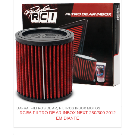
DAFRA
,
FILTROS DE AR
,
FILTROS INBOX MOTOS
RCI56 FILTRO DE AR INBOX NEXT 250/300 2012
EM DIANTE