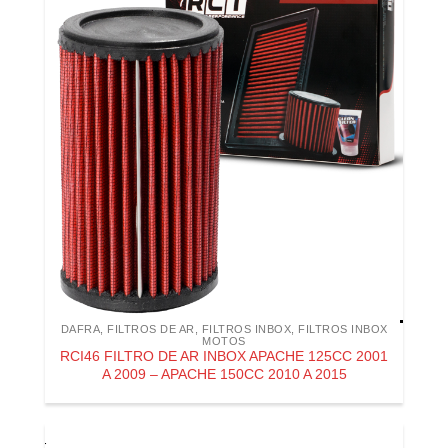
DAFRA
,
FILTROS DE AR
,
FILTROS INBOX
,
FILTROS INBOX
MOTOS
RCI46 FILTRO DE AR INBOX APACHE 125CC 2001
A 2009 – APACHE 150CC 2010 A 2015