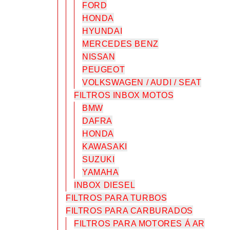
FORD
HONDA
HYUNDAI
MERCEDES BENZ
NISSAN
PEUGEOT
VOLKSWAGEN / AUDI / SEAT
FILTROS INBOX MOTOS
BMW
DAFRA
HONDA
KAWASAKI
SUZUKI
YAMAHA
INBOX DIESEL
FILTROS PARA TURBOS
FILTROS PARA CARBURADOS
FILTROS PARA MOTORES Á AR