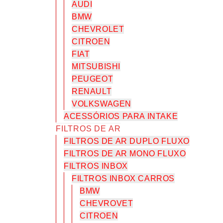
AUDI
BMW
CHEVROLET
CITROEN
FIAT
MITSUBISHI
PEUGEOT
RENAULT
VOLKSWAGEN
ACESSÓRIOS PARA INTAKE
FILTROS DE AR
FILTROS DE AR DUPLO FLUXO
FILTROS DE AR MONO FLUXO
FILTROS INBOX
FILTROS INBOX CARROS
BMW
CHEVROVET
CITROEN