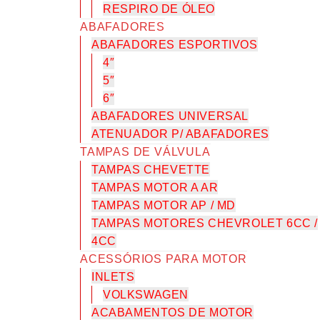
RESPIRO DE ÓLEO
ABAFADORES
ABAFADORES ESPORTIVOS
4″
5″
6″
ABAFADORES UNIVERSAL
ATENUADOR P/ ABAFADORES
TAMPAS DE VÁLVULA
TAMPAS CHEVETTE
TAMPAS MOTOR A AR
TAMPAS MOTOR AP / MD
TAMPAS MOTORES CHEVROLET 6CC /
4CC
ACESSÓRIOS PARA MOTOR
INLETS
VOLKSWAGEN
ACABAMENTOS DE MOTOR