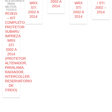
ACESSÓRIOS
2002 A
WRX
WRX
/ STI
PARA
2014
MOTOR
,
STI
STI
2002 –
TODOS
2002 A
2002 A
2014
RCI815
2014
2014
– KIT
COMPLETO
PROTETOR
SUBARU
IMPREZA
WRX
STI
2002 A
2014
(PROTETOR
ALTENADOR,
PARALAMA,
RADIADOR,
INTERCOLLER,
RESERVATORIO
DE
FREIO)