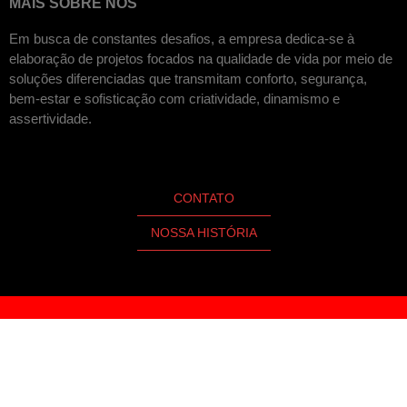
MAIS SOBRE NÓS
Em busca de constantes desafios, a empresa dedica-se à
elaboração de projetos focados na qualidade de vida por meio de
soluções diferenciadas que transmitam conforto, segurança,
bem-estar e sofisticação com criatividade, dinamismo e
assertividade.
CONTATO
NOSSA HISTÓRIA