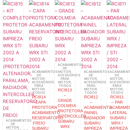
ACABAMENTOS
DE
ACABAMENTOS
MOTOR
,
ACABAMENTOS
ACABAMEN
DE
ACESSÓRIOS
DE
DE
MOTOR
,
PARA
MOTOR
,
MOTOR
,
ACESSÓRIOS
MOTOR
,
ACESSÓRIOS
ACESSÓRIO
PARA
TODOS
PARA
PARA
MOTOR
,
MOTOR
,
MOTOR
,
RCI813
TODOS
TODOS
TODOS
–
RCI814
RCI812
RCI811
GRADE
– CAPA
–
– PAR
COLMEIA
PROTETORA
ACABAMENTO
ACABAME
PROTETORA
ACABAMENTO
PAINEL
LATERAL
INTERCOLLER
RESERVATORIO
RADIADOR
SUBARU
ACABAMENTOS
SUBARU
FREIO
SUBARU
WRX /
DE
WRX
MOTOR
,
SUBARU
IMPREZA
IMPREZA