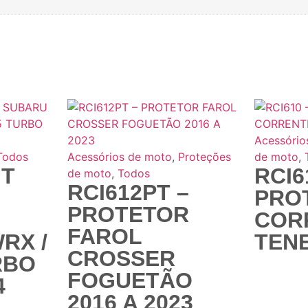
Acessório
Todos
Acessórios de moto
,
Proteções
de moto
,
IT
RCI6
de moto
,
Todos
RCI612PT –
PRO
PROTETOR
COR
FAROL
RX /
TENE
CROSSER
RBO
FOGUETÃO
4
2016 A 2023