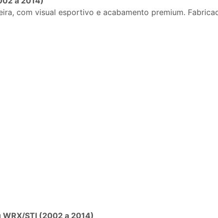
002 a 2014)
sujeira, com visual esportivo e acabamento premium. Fabric
ru WRX/STI (2002 a 2014)