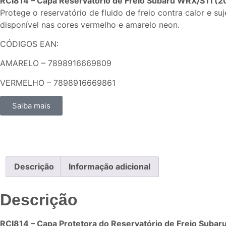
RCI814 – Capa Reservatório de Freio Subaru WRX/STI (2
Protege o reservatório de fluido de freio contra calor e 
disponível nas cores vermelho e amarelo neon.
CÓDIGOS EAN:
AMARELO – 7898916669809
VERMELHO – 7898916669861
Saiba mais
Descrição
Informação adicional
Descrição
RCI814 – Capa Protetora do Reservatório de Freio Suba