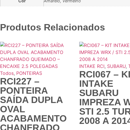
Cor
Amarelo, Vermelho
Produtos Relacionados
INTAKE RCI
,
SUBARU
,
RCI067 – K
Todos
,
PONTEIRAS
RCI227 –
INTAKE
PONTEIRA
SUBARU
SAÍDA DUPLA
IMPREZA W
OVAL
STI 2.5 TU
ACABAMENTO
2008 A 201
CHANFRADO