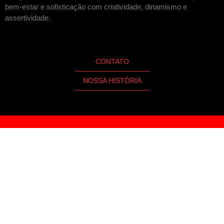
bem-estar e sofisticação com criatividade, dinamismo e
assertividade.
CONTATO
NOSSA HISTÓRIA