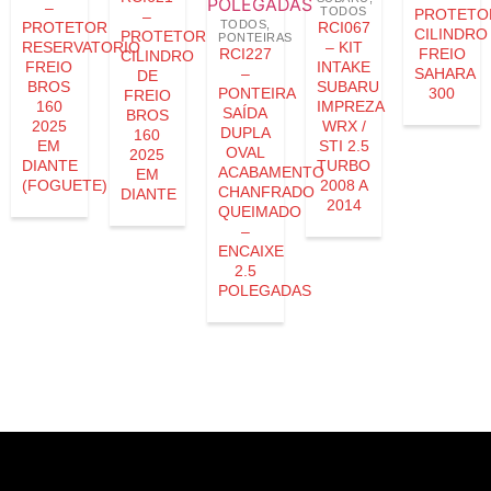
–
TODOS
PROTETO
–
TODOS
,
PROTETOR
RCI067
CILINDRO
PROTETOR
PONTEIRAS
RESERVATORIO
– KIT
RCI227
FREIO
CILINDRO
FREIO
INTAKE
–
SAHARA
DE
BROS
SUBARU
PONTEIRA
300
FREIO
160
IMPREZA
SAÍDA
BROS
2025
WRX /
DUPLA
160
EM
STI 2.5
OVAL
2025
DIANTE
TURBO
ACABAMENTO
EM
(FOGUETE)
2008 A
CHANFRADO
DIANTE
2014
QUEIMADO
–
ENCAIXE
2.5
POLEGADAS