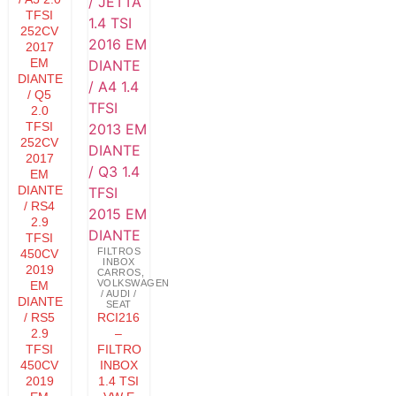
TFSI
252CV
2017
EM
DIANTE
/ Q5
2.0
TFSI
252CV
2017
EM
DIANTE
/ RS4
2.9
TFSI
FILTROS
450CV
INBOX
2019
CARROS
,
VOLKSWAGEN
EM
/ AUDI /
DIANTE
SEAT
/ RS5
RCI216
2.9
–
TFSI
FILTRO
450CV
INBOX
2019
1.4 TSI