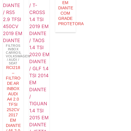
EM
DIANTE
COM
GRADE
PROTETORA
FILTROS
INBOX
CARROS
,
VOLKSWAGEN
/ AUDI /
SEAT
RCI218
–
FILTRO
DE AR
INBOX
AUDI
A4 2.0
TFSI
252CV
2017
EM
DIANTE
/ A5 2.0