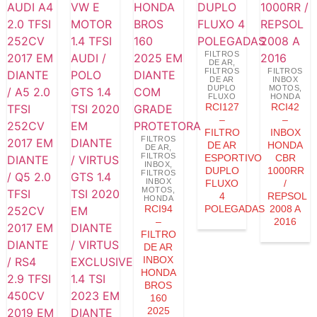
FILTROS
DE AR
,
FILTROS
FILTROS
DE AR
INBOX
DUPLO
MOTOS
,
FLUXO
HONDA
RCI127
RCI42
–
–
FILTRO
INBOX
FILTROS
DE AR
HONDA
DE AR
,
FILTROS
ESPORTIVO
CBR
INBOX
,
DUPLO
1000RR
FILTROS
INBOX
FLUXO
/
MOTOS
,
4
REPSOL
HONDA
RCI94
POLEGADAS
2008 A
–
2016
FILTRO
DE AR
INBOX
HONDA
BROS
160
2025