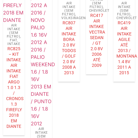
AIR
(SEM
AIR
INTAKE
FILTRO)
,
INTAKE
(SEM
CHEVROLET
(SEM
FILTRO)
,
FILTRO)
,
RC417
VOLKSWAGEN
CHEVROLET
AIR
RC807
RC419
AIR
INTAKE
AIR
AIR
INTAKE
VECTRA
(SEM
INTAKE
INTAKE
FILTRO)
,
SEDAN
BORA
AGILE
FIAT
,
/ GT
INTAKE
2.0 8V
ATÉ
RC825
2.0 8V
TODOS
2013 /
– KIT
2006
/ GOLF
MONTANA
INTAKE
ATÉ
2.0 8V
1.4 8V
AIR
2009
2008 A
2011 A
INTAKE
2013
2015
FIAT
ARGO
1.0 1.3
/
CRONOS
1.3
FIREFLY
2018
EM
DIANTE
AIR
INTAKE
(SEM