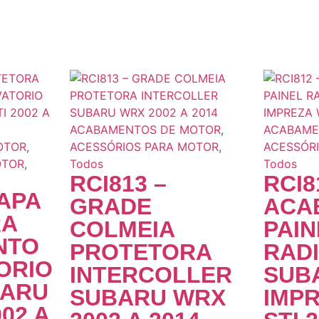
ACABAMENTOS DE MOTOR
,
ACABAME
OTOR
,
ACESSÓRIOS PARA MOTOR
,
ACESSÓR
OTOR
,
Todos
Todos
RCI813 –
RCI8
CAPA
GRADE
ACA
RA
COLMEIA
PAIN
NTO
PROTETORA
RAD
ORIO
INTERCOLLER
SUB
BARU
SUBARU WRX
IMP
02 A