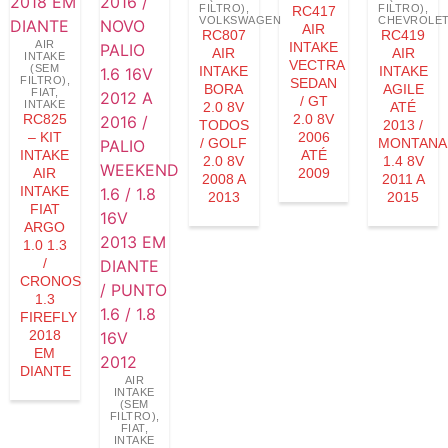
FILTRO)
,
FILTRO)
,
RC417
VOLKSWAGEN
CHEVROLE
AIR
RC807
RC419
AIR
INTAKE
AIR
AIR
INTAKE
VECTRA
(SEM
INTAKE
INTAKE
FILTRO)
,
SEDAN
BORA
AGILE
FIAT
,
/ GT
INTAKE
2.0 8V
ATÉ
RC825
2.0 8V
TODOS
2013 /
– KIT
2006
/ GOLF
MONTANA
INTAKE
ATÉ
2.0 8V
1.4 8V
AIR
2009
2008 A
2011 A
INTAKE
2013
2015
FIAT
ARGO
1.0 1.3
/
CRONOS
1.3
FIREFLY
2018
EM
DIANTE
AIR
INTAKE
(SEM
FILTRO)
,
FIAT
,
INTAKE