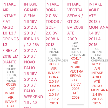
AIR
INTAKE
AIR
(SEM
AIR
INTAKE
FILTRO)
,
INTAKE
(SEM
CHEVROLET
(SEM
FILTRO)
,
FILTRO)
,
RC417
VOLKSWAGEN
CHEVROLE
AIR
RC807
RC419
AIR
INTAKE
AIR
AIR
INTAKE
VECTRA
(SEM
INTAKE
INTAKE
FILTRO)
,
SEDAN
BORA
AGILE
FIAT
,
/ GT
INTAKE
2.0 8V
ATÉ
RC825
2.0 8V
TODOS
2013 /
– KIT
2006
/ GOLF
MONTANA
INTAKE
ATÉ
2.0 8V
1.4 8V
AIR
2009
2008 A
2011 A
INTAKE
2013
2015
FIAT