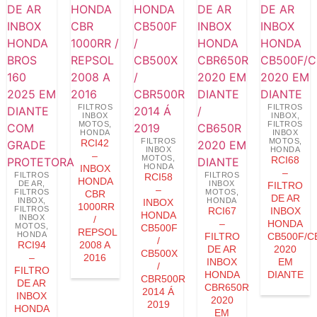
FILTROS
FILTROS
INBOX
INBOX
,
MOTOS
,
FILTROS
HONDA
INBOX
FILTROS
MOTOS
,
RCI42
INBOX
HONDA
–
MOTOS
,
RCI68
HONDA
INBOX
–
FILTROS
FILTROS
RCI58
HONDA
DE AR
,
INBOX
FILTRO
–
FILTROS
MOTOS
,
CBR
DE AR
INBOX
,
HONDA
INBOX
1000RR
FILTROS
RCI67
INBOX
HONDA
INBOX
/
–
HONDA
MOTOS
,
CB500F
REPSOL
HONDA
FILTRO
CB500F/C
/
RCI94
2008 A
DE AR
2020
CB500X
–
2016
INBOX
EM
/
FILTRO
HONDA
DIANTE
CBR500R
DE AR
CBR650R
2014 Á
INBOX
2020
2019
HONDA
EM