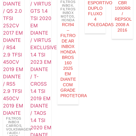
FILTROS
ESPORTIVO
CBR
INBOX
,
DUPLO
1000RR
FILTROS
INBOX
FLUXO
/
MOTOS
,
4
REPSOL
HONDA
RCI94
POLEGADAS
2008 A
–
2016
FILTRO
DE AR
INBOX
HONDA
BROS
160
2025
EM
DIANTE
COM
GRADE
PROTETORA
FILTROS
INBOX
CARROS
,
VOLKSWAGEN
/ AUDI /