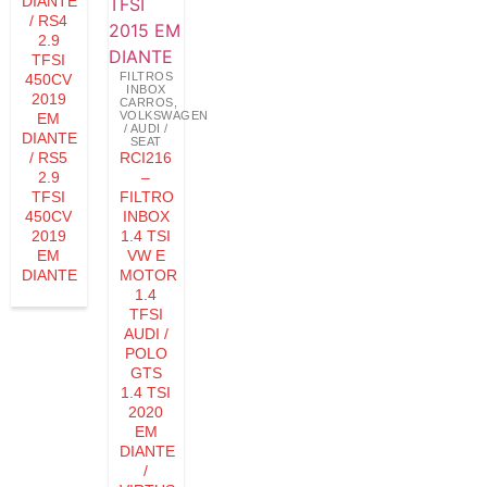
DIANTE
/ RS4
2.9
TFSI
FILTROS
450CV
INBOX
2019
CARROS
,
VOLKSWAGEN
EM
/ AUDI /
DIANTE
SEAT
/ RS5
RCI216
2.9
–
TFSI
FILTRO
450CV
INBOX
2019
1.4 TSI
EM
VW E
DIANTE
MOTOR
1.4
TFSI
AUDI /
POLO
GTS
1.4 TSI
2020
EM
DIANTE
/