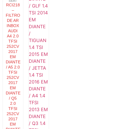
SEAT
RCI218
–
FILTRO
DE AR
INBOX
AUDI
A4 2.0
TFSI
252CV
2017
EM
DIANTE
/ A5 2.0
TFSI
252CV
2017
EM
DIANTE
/ Q5
2.0
TFSI
252CV
2017
EM