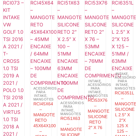
INTAKE
,
ACESSÓRIO
INTAKE
,
PARA
ACESSÓRIOS
INTAKE
,
ACESSÓRIOS
PARA
MANGOTES
PARA
INTAKE
,
RCI6351L
INTAKE
,
MANGOTES
–
MANGOTES
RCI53X76
ACESSÓRIOS
RCI45X64
MANGOT
–
PARA
–
SILICONE
INTAKE
,
MANGOTE
MANGOTES
MANGOTE
L 2.5″ X
SILICONE
RCI51X63
RETO
2″X
RETO
–
45X64X100
125 X
2″ X 76
MANGOTE
–
125 –
–
SILICONE