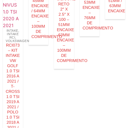
45MM
51MM /
53MM
RETO
ENCAIXE
63MM
ENCAIXE
2″ X
/ 64MM
ENCAIXE
–
2.5″ X
ENCAIXE
76MM
100 –
–
DE
51MM
100MM
COMPRIMENTO
ENCAIXE
INTAKE
,
DE
INTAKE
63MM
COMPRIMENTO
RCI
,
ENCAIXE
VOLKSWAGEN
RCI073
–
– KIT
100MM
INTAKE
DE
VW
COMPRIMENTO
GOLF
1.0 TSI
2016 A
2021 /
T-
CROSS
1.0 TSI
2019 A
2021 /
POLO
1.0 TSI
2018 A
2021 /