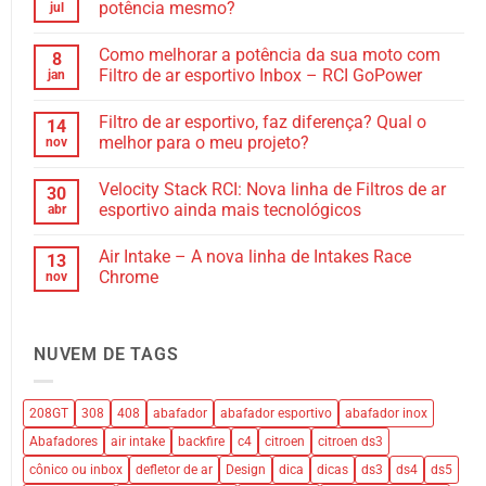
potência mesmo?
jul
Como melhorar a potência da sua moto com
8
Filtro de ar esportivo Inbox – RCI GoPower
jan
Filtro de ar esportivo, faz diferença? Qual o
14
melhor para o meu projeto?
nov
Velocity Stack RCI: Nova linha de Filtros de ar
30
esportivo ainda mais tecnológicos
abr
Air Intake – A nova linha de Intakes Race
13
Chrome
nov
NUVEM DE TAGS
208GT
308
408
abafador
abafador esportivo
abafador inox
Abafadores
air intake
backfire
c4
citroen
citroen ds3
cônico ou inbox
defletor de ar
Design
dica
dicas
ds3
ds4
ds5