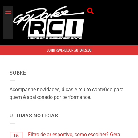
FILTROS DE AR
TAMPAS DE VÁLVULA
ACESSÓRIOS DE MOTO
ACESSÓRIOS PARA MOTOR
LOGIN REVENDEDOR AUTORIZADO
SOBRE
Acompanhe novidades, dicas e muito conteúdo para
quem é apaixonado por performance.
ÚLTIMAS NOTÍCIAS
Filtro de ar esportivo, como escolher? Gera
15