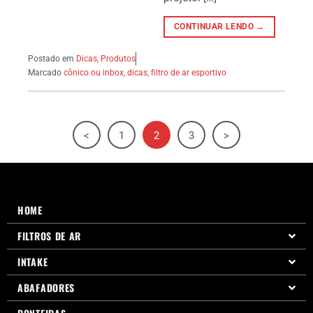
CONTINUAR LENDO →
Postado em
Dicas
,
Produtos
Marcado
cônico ou inbox
,
dicas
,
filtro de ar esportivo
<
1
2
3
>
HOME
FILTROS DE AR
INTAKE
ABAFADORES