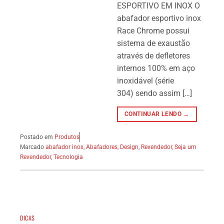
ESPORTIVO EM INOX O
abafador esportivo inox
Race Chrome possui
sistema de exaustão
através de defletores
internos 100% em aço
inoxidável (série
304) sendo assim […]
CONTINUAR LENDO →
Postado em
Produtos
Marcado
abafador inox
,
Abafadores
,
Design
,
Revendedor
,
Seja um
Revendedor
,
Tecnologia
DICAS