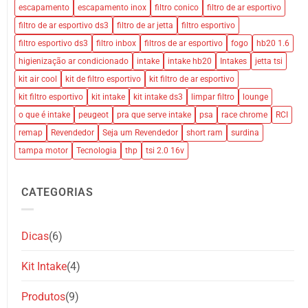
escapamento
escapamento inox
filtro conico
filtro de ar esportivo
filtro de ar esportivo ds3
filtro de ar jetta
filtro esportivo
filtro esportivo ds3
filtro inbox
filtros de ar esportivo
fogo
hb20 1.6
higienização ar condicionado
intake
intake hb20
Intakes
jetta tsi
kit air cool
kit de filtro esportivo
kit filtro de ar esportivo
kit filtro esportivo
kit intake
kit intake ds3
limpar filtro
lounge
o que é intake
peugeot
pra que serve intake
psa
race chrome
RCI
remap
Revendedor
Seja um Revendedor
short ram
surdina
tampa motor
Tecnologia
thp
tsi 2.0 16v
CATEGORIAS
Dicas
(6)
Kit Intake
(4)
Produtos
(9)