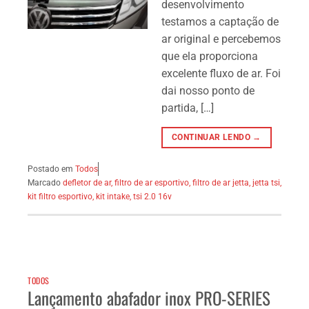
desenvolvimento
testamos a captação de
ar original e percebemos
que ela proporciona
excelente fluxo de ar. Foi
dai nosso ponto de
partida, […]
CONTINUAR LENDO →
Postado em
Todos
Marcado
defletor de ar
,
filtro de ar esportivo
,
filtro de ar jetta
,
jetta tsi
,
kit filtro esportivo
,
kit intake
,
tsi 2.0 16v
TODOS
Lançamento abafador inox PRO-SERIES