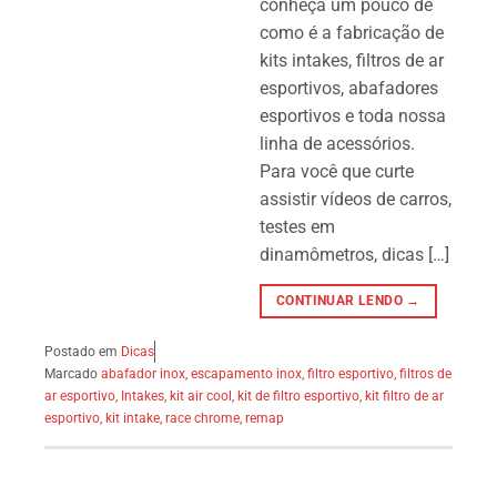
conheça um pouco de
como é a fabricação de
kits intakes, filtros de ar
esportivos, abafadores
esportivos e toda nossa
linha de acessórios.
Para você que curte
assistir vídeos de carros,
testes em
dinamômetros, dicas […]
CONTINUAR LENDO →
Postado em
Dicas
Marcado
abafador inox
,
escapamento inox
,
filtro esportivo
,
filtros de
ar esportivo
,
Intakes
,
kit air cool
,
kit de filtro esportivo
,
kit filtro de ar
esportivo
,
kit intake
,
race chrome
,
remap